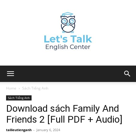
Home
Sách Tiếng Anh
Sách Tiếng Anh
Download sách Family And
Friends 2 [Full PDF + Audio]
tailieutienganh
-
January 6, 2024