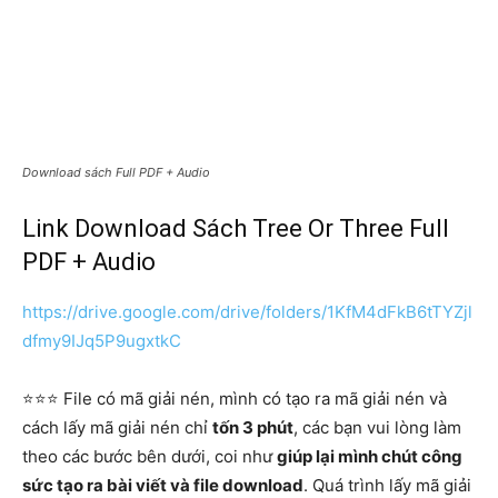
Download sách Full PDF + Audio
Link Download Sách Tree Or Three Full
PDF + Audio
https://drive.google.com/drive/folders/1KfM4dFkB6tTYZjl
dfmy9IJq5P9ugxtkC
⭐️⭐️⭐️ File có mã giải nén, mình có tạo ra mã giải nén và
cách lấy mã giải nén chỉ
tốn 3 phút
, các bạn vui lòng làm
theo các bước bên dưới, coi như
giúp lại mình chút công
sức tạo ra bài viết và file download
. Quá trình lấy mã giải