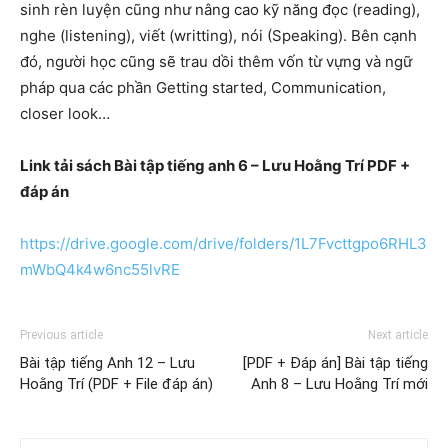
sinh rèn luyện cũng như nâng cao kỹ năng đọc (reading),
nghe (listening), viết (writting), nói (Speaking). Bên cạnh
đó, người học cũng sẽ trau dồi thêm vốn từ vựng và ngữ
pháp qua các phần Getting started, Communication,
closer look…
Link tải sách Bài tập tiếng anh 6 – Lưu Hoằng Trí PDF +
đáp án
https://drive.google.com/drive/folders/1L7Fvcttgpo6RHL3
mWbQ4k4w6nc55lvRE
Previous article
Next article
Bài tập tiếng Anh 12 – Lưu
[PDF + Đáp án] Bài tập tiếng
Hoằng Trí (PDF + File đáp án)
Anh 8 – Lưu Hoằng Trí mới