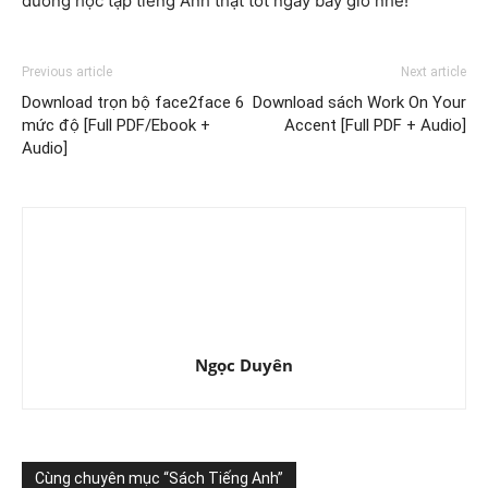
đường học tập tiếng Anh thật tốt ngay bây giờ nhé!
Previous article
Next article
Download trọn bộ face2face 6
Download sách Work On Your
mức độ [Full PDF/Ebook +
Accent [Full PDF + Audio]
Audio]
Ngọc Duyên
Cùng chuyên mục “Sách Tiếng Anh”