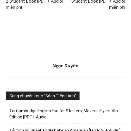
2 Student Book [PDF + Audio]
Student Book [PDF + Audio]
miễn phí
miễn phí
Ngọc Duyên
Cùng chuyên mục “Sách Tiếng Anh”
Tải Cambridge English Fun for Starters, Movers, Flyers 4th
Edition [PDF + Audio]
Tải trọn bộ Speak English like an American [Full PDF + Audio]