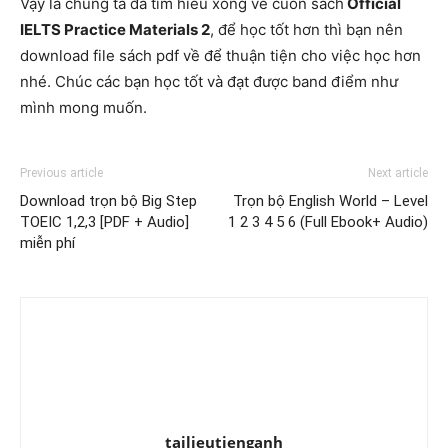
Vậy là chúng ta đã tìm hiểu xong về cuốn sách
Official
IELTS Practice Materials 2
, để học tốt hơn thì bạn nên
download file sách pdf về để thuận tiện cho việc học hơn
nhé. Chúc các bạn học tốt và đạt được band điểm như
mình mong muốn.
Previous article
Next article
Download trọn bộ Big Step
Trọn bộ English World – Level
TOEIC 1,2,3 [PDF + Audio]
1 2 3 4 5 6 (Full Ebook+ Audio)
miễn phí
tailieutienganh