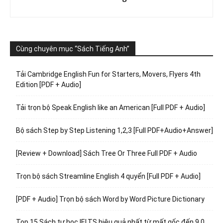
Cùng chuyên mục “Sách Tiếng Anh”
Tải Cambridge English Fun for Starters, Movers, Flyers 4th
Edition [PDF + Audio]
Tải trọn bộ Speak English like an American [Full PDF + Audio]
Bộ sách Step by Step Listening 1,2,3 [Full PDF+Audio+Answer]
[Review + Download] Sách Tree Or Three Full PDF + Audio
Trọn bộ sách Streamline English 4 quyển [Full PDF + Audio]
[PDF + Audio] Trọn bộ sách Word by Word Picture Dictionary
Top 15 Sách tự học IELTS hiệu quả nhất từ mất gốc đến 9.0