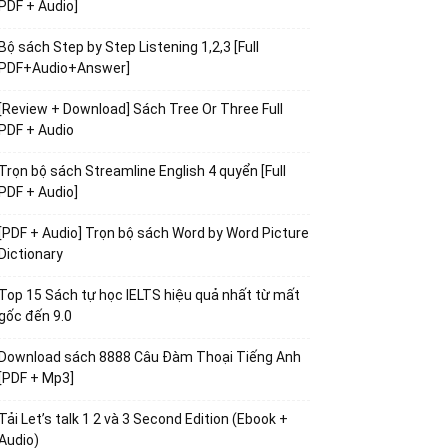
PDF + Audio]
Bộ sách Step by Step Listening 1,2,3 [Full
PDF+Audio+Answer]
[Review + Download] Sách Tree Or Three Full
PDF + Audio
Trọn bộ sách Streamline English 4 quyển [Full
PDF + Audio]
[PDF + Audio] Trọn bộ sách Word by Word Picture
Dictionary
Top 15 Sách tự học IELTS hiệu quả nhất từ mất
gốc đến 9.0
Download sách 8888 Câu Đàm Thoại Tiếng Anh
[PDF + Mp3]
Tải Let’s talk 1 2 và 3 Second Edition (Ebook +
Audio)