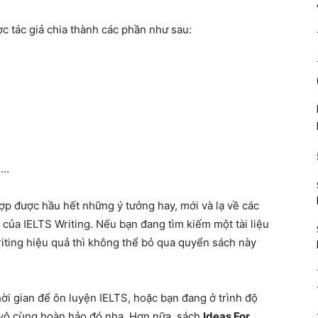
c tác giả chia thành các phần như sau:
,…
hợp được hầu hết những ý tưởng hay, mới và lạ về các
 của IELTS Writing. Nếu bạn đang tìm kiếm một tài liệu
riting hiệu quả thì không thể bỏ qua quyển sách này
ời gian để ôn luyện IELTS, hoặc bạn đang ở trình độ
 vô cùng hoàn hảo đó nha. Hơn nữa, sách
Ideas For