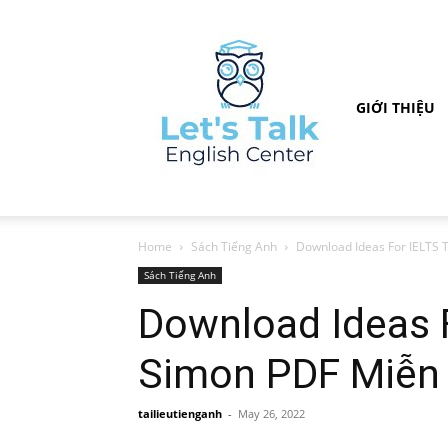
GIỚI THIỆU
Home
Sách Tiếng Anh
Download Ideas For IELTS 
Sách Tiếng Anh
Download Ideas 
Simon PDF Miễn 
tailieutienganh
-
May 26, 2022