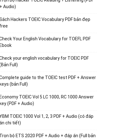
Trọn bộ Hacker TOEIC Reading + Listening (PDF
+ Audio)
Sách Hackers TOEIC Vocabulary PDF bản đẹp
free
Check Your English Vocabulary for TOEFL PDF
Ebook
Check your english vocabulary for TOEIC PDF
(Bản Full)
Complete guide to the TOEIC test PDF + Answer
keys (bản Full)
Economy TOEIC Vol 5 LC 1000, RC 1000 Answer
key (PDF + Audio)
YBM TOEIC 1000 Vol 1, 2, 3 PDF + Audio (có đáp
án chi tiết)
Trọn bộ ETS 2020 PDF + Audio + đáp án (Full bản