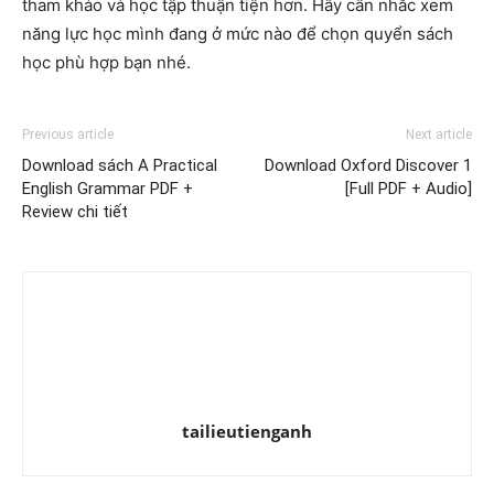
tham khảo và học tập thuận tiện hơn. Hãy cân nhắc xem
năng lực học mình đang ở mức nào để chọn quyển sách
học phù hợp bạn nhé.
Previous article
Next article
Download sách A Practical
Download Oxford Discover 1
English Grammar PDF +
[Full PDF + Audio]
Review chi tiết
tailieutienganh