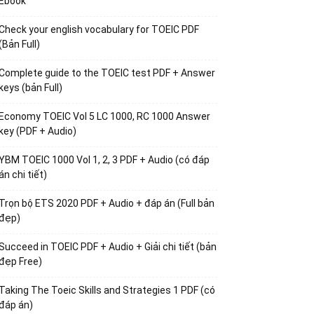
Ebook
Check your english vocabulary for TOEIC PDF
(Bản Full)
Complete guide to the TOEIC test PDF + Answer
keys (bản Full)
Economy TOEIC Vol 5 LC 1000, RC 1000 Answer
key (PDF + Audio)
YBM TOEIC 1000 Vol 1, 2, 3 PDF + Audio (có đáp
án chi tiết)
Trọn bộ ETS 2020 PDF + Audio + đáp án (Full bản
đẹp)
Succeed in TOEIC PDF + Audio + Giải chi tiết (bản
đẹp Free)
Taking The Toeic Skills and Strategies 1 PDF (có
đáp án)