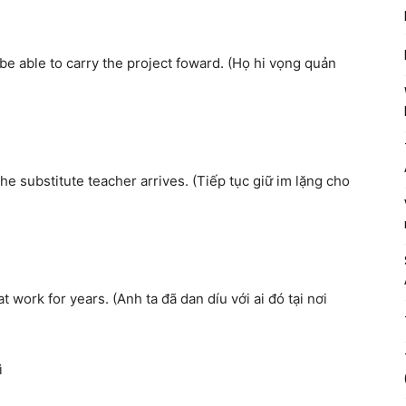
e able to carry the project foward
.
(H
ọ
hi v
ọ
ng
qu
ả
n
he substitute teacher arrives
.
(
Ti
ế
p t
ụ
c gi
ữ
im l
ặ
ng cho
 work for years. (Anh ta đã dan díu với ai đó tại nơi
ì