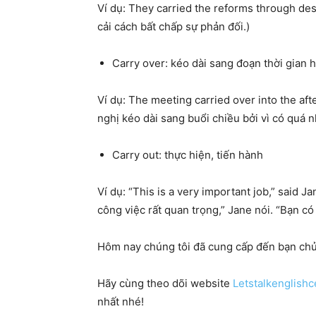
Ví dụ:
They
carried the reforms through des
c
ả
i c
á
ch b
ấ
t ch
ấ
p s
ự
ph
ả
n
đố
i
.)
Carry over: kéo dài sang đoạn thời gian 
Ví dụ:
The
meeting carried over
into
the aft
ngh
ị
k
é
o d
à
i sang bu
ổ
i chi
ề
u b
ở
i v
ì
c
ó
qu
á
n
Carry out: thực hiện, tiến hành
Ví dụ:
“This is a very important job,”
said
Ja
công việc rất quan trọng,”
Jane
n
ó
i
.
“Bạn có
Hôm nay chúng tôi đã cung cấp đến bạn ch
Hãy cùng theo dõi website
Letstalkenglishc
nhất nhé!