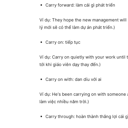
Carry forward: làm cái gì phát triển
Ví dụ:
They
hope the
new
management will b
l
ý
m
ớ
i s
ẽ
c
ó
th
ể
l
à
m d
ự
á
n ph
á
t tri
ể
n
.)
Carry on: tiếp tục
Ví dụ:
Carry on quietly
with
your work
until
t
t
ớ
i khi gi
á
o vi
ê
n d
ạ
y thay
đế
n
.)
Carry on with: dan díu với ai
Ví dụ:
He
‘s been carrying on with someone at
làm việc nhiều năm trời.)
Carry through: hoàn thành thắng lợi cái g