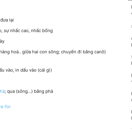
 đưa lại
ao, sự nhấc cao, nhấc bổng
bày
hàng hoá.. giữa hai con sông; chuyến đi bằng canô)
ấu vào, in dấu vào (cái gì)
hà
; qua (sông…) bằng phà
va-for