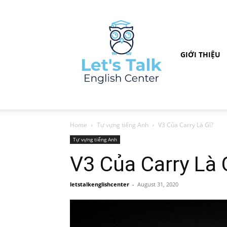
GIỚI THIỆU
Home
Tự vựng tiếng Anh
V3 Của Carry Là Gì?
Tự vựng tiếng Anh
V3 Của Carry Là 
letstalkenglishcenter
-
August 31, 2020