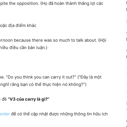
pite the opposition
.
(H
ọ
đã
ho
à
n th
à
nh th
ắ
ng l
ợ
i c
á
c
hoặc địa điểm khác
ernoon because there was so much to talk about
.
(H
ộ
i
hi
ề
u
đ
i
ề
u c
ầ
n b
à
n lu
ậ
n
.)
ne
.
“Do you think you can carry it out?”
(
“Đây là một
 nghĩ rằng bạn có thể thực hiện nó không?”)
ủ đề
“V3 của carry là gì?”
enter
để có thể cập nhật được những thông tin hữu ích