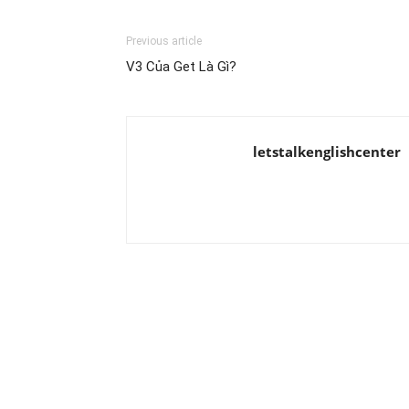
Previous article
V3 Của Get Là Gì?
letstalkenglishcenter