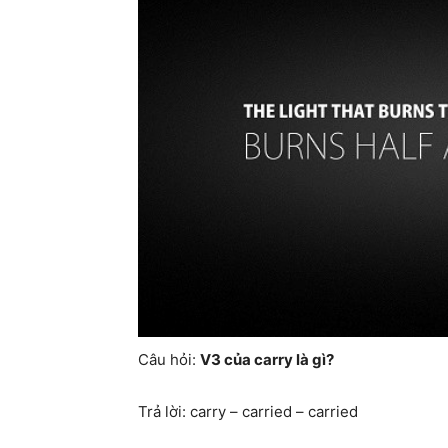
Câu hỏi:
V3 của carry là gì?
Trả lời: carry – carried – carried