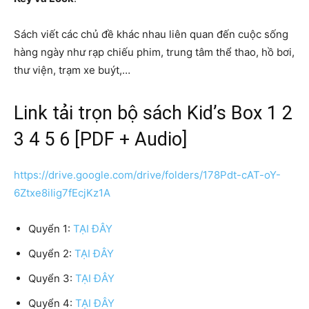
Sách viết các chủ đề khác nhau liên quan đến cuộc sống
hàng ngày như rạp chiếu phim, trung tâm thể thao, hồ bơi,
thư viện, trạm xe buýt,…
Link tải trọn bộ sách Kid’s Box 1 2
3 4 5 6 [PDF + Audio]
https://drive.google.com/drive/folders/178Pdt-cAT-oY-
6Ztxe8iIig7fEcjKz1A
Quyển 1:
TẠI ĐÂY
Quyển 2:
TẠI ĐÂY
Quyển 3:
TẠI ĐÂY
Quyển 4:
TẠI ĐÂY