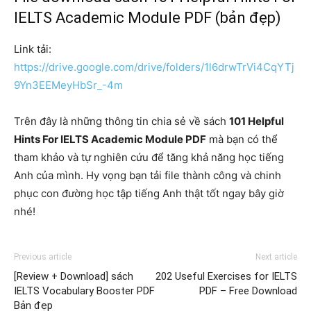
IELTS Academic Module PDF (bản đẹp)
Link tải:
https://drive.google.com/drive/folders/1l6drwTrVi4CqYTj
9Yn3EEMeyHbSr_-4m
Trên đây là những thông tin chia sẻ về sách
101 Helpful
Hints For IELTS Academic Module PDF
mà bạn có thể
tham khảo và tự nghiên cứu để tăng khả năng học tiếng
Anh của mình. Hy vọng bạn tải file thành công và chinh
phục con đường học tập tiếng Anh thật tốt ngay bây giờ
nhé!
Previous article
Next article
[Review + Download] sách
202 Useful Exercises for IELTS
IELTS Vocabulary Booster PDF
PDF – Free Download
Bản đẹp