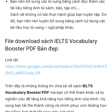
Bạn nên bổ sung các từ vựng bằng cách đọc thêm các
tài liệu tiếng Anh từ sách, báo, tạp chí,…
Sách sẽ không có bài thực hành giúp bạn luyện tập. Do
đó, bạn nên rèn luyện bổ sung bằng cách sử dụng các
tài liệu học từ vựng – ngữ pháp khác.
File download sách IELTS Vocabulary
Booster PDF Bản đẹp:
Link tải:
https://drive.google.com/drive/folders/1Zs01lIZVCnH9nY3
j3H2_pNf23ixcp_PR
Trên đây là những thông tin chia sẻ về sách
IELTS
Vocabulary Booster PDF
mà bạn có thể tham khảo và tự
nghiên cứu để tăng khả năng học tiếng Anh của mình. Hy
vọng bạn tải file thành công và chinh phục con đường học
tập tiếng Anh thật tốt ngay bây giờ nhé!