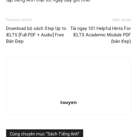
Previous article
Next article
Download bộ sách Step Up to
Tải ngay 101 Helpful Hints For
IELTS [Full PDF + Audio] Free
IELTS Academic Module PDF
Bản Đẹp
(bản đẹp)
touyen
Cùng chuyên mục “Sách Tiếng Anh”