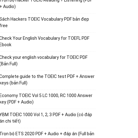
Trọn bộ Hacker TOEIC Reading + Listening (PDF
+ Audio)
Sách Hackers TOEIC Vocabulary PDF bản đẹp
free
Check Your English Vocabulary for TOEFL PDF
Ebook
Check your english vocabulary for TOEIC PDF
(Bản Full)
Complete guide to the TOEIC test PDF + Answer
keys (bản Full)
Economy TOEIC Vol 5 LC 1000, RC 1000 Answer
key (PDF + Audio)
YBM TOEIC 1000 Vol 1, 2, 3 PDF + Audio (có đáp
án chi tiết)
Trọn bộ ETS 2020 PDF + Audio + đáp án (Full bản