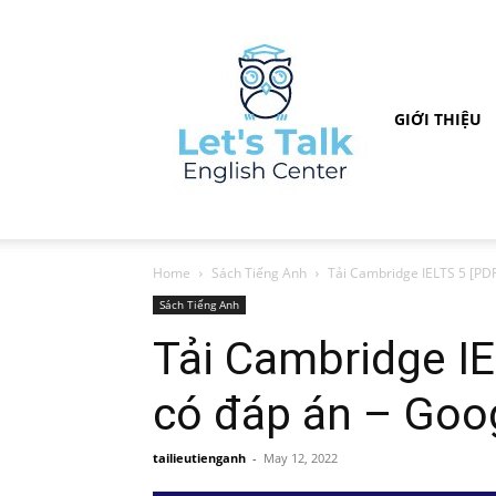
GIỚI THIỆU
Home
Sách Tiếng Anh
Tải Cambridge IELTS 5 [PDF
Sách Tiếng Anh
Tải Cambridge IE
có đáp án – Goog
tailieutienganh
-
May 12, 2022