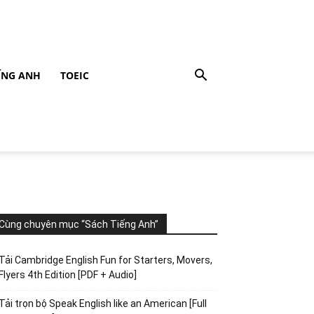
ẾNG ANH
TOEIC
Cùng chuyên mục “Sách Tiếng Anh”
Tải Cambridge English Fun for Starters, Movers,
Flyers 4th Edition [PDF + Audio]
Tải trọn bộ Speak English like an American [Full