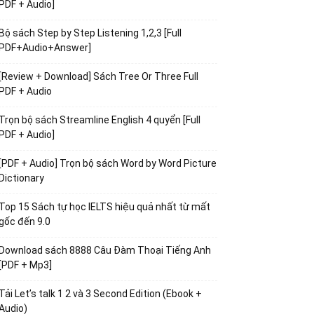
PDF + Audio]
Bộ sách Step by Step Listening 1,2,3 [Full
PDF+Audio+Answer]
[Review + Download] Sách Tree Or Three Full
PDF + Audio
Trọn bộ sách Streamline English 4 quyển [Full
PDF + Audio]
[PDF + Audio] Trọn bộ sách Word by Word Picture
Dictionary
Top 15 Sách tự học IELTS hiệu quả nhất từ mất
gốc đến 9.0
Download sách 8888 Câu Đàm Thoại Tiếng Anh
[PDF + Mp3]
Tải Let’s talk 1 2 và 3 Second Edition (Ebook +
Audio)