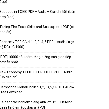
đẹp)
Succeed in TOEIC PDF + Audio + Giải chi tiết (bản
đẹp Free)
Taking The Toeic Skills and Strategies 1 PDF (có
đáp án)
Economy TOEIC Vol 1, 2, 3, 4, 5 PDF + Audio (trọn
bộ RC+LC 1000)
[PDF] 10000 câu đàm thoại tiếng Anh giao tiếp
cơ bản nhất
New Economy TOEIC LC + RC 1000 PDF + Audio
(Có đáp án)
Cambridge Global English 1,2,3,4,5,6 PDF + Audio,
Free Download
Bài tập trắc nghiệm tiếng Anh lớp 12 – Chương
trình thí điểm (có đáp án) PDF