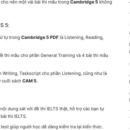
u cho nên một vài bài thi mẫu trong
Cambridge 5
không
S 5:
hứ tự trong
Cambridge 5 PDF
là Listening, Reading,
 thi mẫu cho phần General Training và 4 bài thi mẫu
n Writing, Taskscript cho phần Listening, cũng như là
ở cuối sách
CAM 5
.
ội dung sát với đề thi IELTS thật, hỗ trợ các bạn tự
bài thi IELTS.
test giúp người học dễ dàng kiểm tra lại kiến thức.