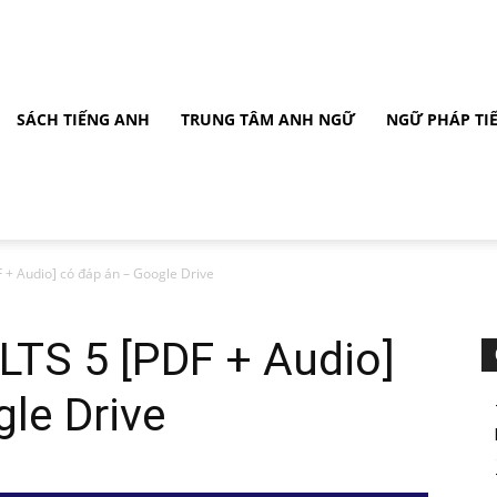
SÁCH TIẾNG ANH
TRUNG TÂM ANH NGỮ
NGỮ PHÁP TI
 + Audio] có đáp án – Google Drive
LTS 5 [PDF + Audio]
le Drive