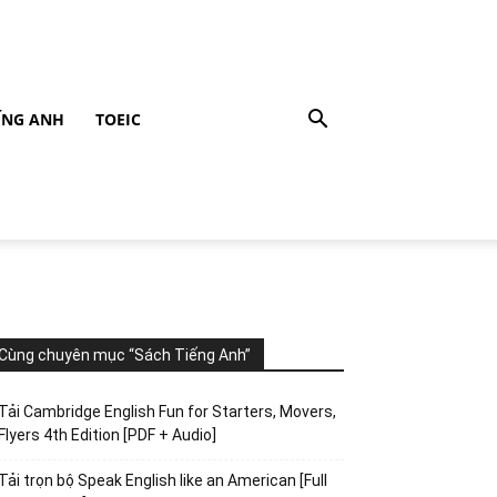
ẾNG ANH
TOEIC
Cùng chuyên mục “Sách Tiếng Anh”
Tải Cambridge English Fun for Starters, Movers,
Flyers 4th Edition [PDF + Audio]
Tải trọn bộ Speak English like an American [Full