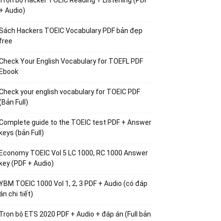
Trọn bộ Hacker TOEIC Reading + Listening (PDF
+ Audio)
Sách Hackers TOEIC Vocabulary PDF bản đẹp
free
Check Your English Vocabulary for TOEFL PDF
Ebook
Check your english vocabulary for TOEIC PDF
(Bản Full)
Complete guide to the TOEIC test PDF + Answer
keys (bản Full)
Economy TOEIC Vol 5 LC 1000, RC 1000 Answer
key (PDF + Audio)
YBM TOEIC 1000 Vol 1, 2, 3 PDF + Audio (có đáp
án chi tiết)
Trọn bộ ETS 2020 PDF + Audio + đáp án (Full bản