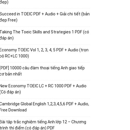
đẹp)
Succeed in TOEIC PDF + Audio + Giải chi tiết (bản
đẹp Free)
Taking The Toeic Skills and Strategies 1 PDF (có
đáp án)
Economy TOEIC Vol 1, 2, 3, 4, 5 PDF + Audio (trọn
bộ RC+LC 1000)
[PDF] 10000 câu đàm thoại tiếng Anh giao tiếp
cơ bản nhất
New Economy TOEIC LC + RC 1000 PDF + Audio
(Có đáp án)
Cambridge Global English 1,2,3,4,5,6 PDF + Audio,
Free Download
Bài tập trắc nghiệm tiếng Anh lớp 12 – Chương
trình thí điểm (có đáp án) PDF