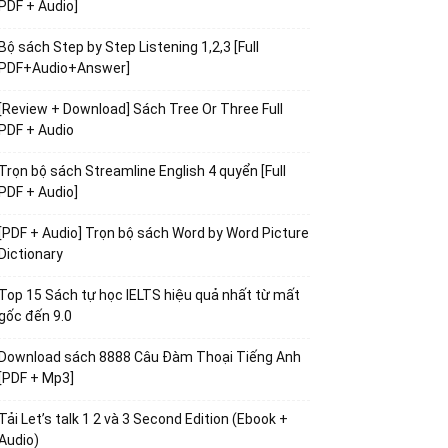
PDF + Audio]
Bộ sách Step by Step Listening 1,2,3 [Full
PDF+Audio+Answer]
[Review + Download] Sách Tree Or Three Full
PDF + Audio
Trọn bộ sách Streamline English 4 quyển [Full
PDF + Audio]
[PDF + Audio] Trọn bộ sách Word by Word Picture
Dictionary
Top 15 Sách tự học IELTS hiệu quả nhất từ mất
gốc đến 9.0
Download sách 8888 Câu Đàm Thoại Tiếng Anh
[PDF + Mp3]
Tải Let’s talk 1 2 và 3 Second Edition (Ebook +
Audio)