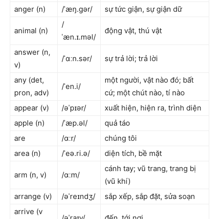
anger (n)
/ˈæŋ.ɡər/
sự tức giận, sự giận dữ
/
animal (n)
động vật, thú vật
ˈæn.ɪ.məl/
answer (n,
/ˈɑːn.sər/
sự trả lời; trả lời
v)
any (det,
một người, vật nào đó; bất
/ˈen.i/
pron, adv)
cứ; một chút nào, tí nào
appear (v)
/əˈpɪər/
xuất hiện, hiện ra, trình diện
apple (n)
/ˈæp.əl/
quả táo
are
/ɑːr/
chúng tôi
area (n)
/ˈeə.ri.ə/
diện tích, bề mặt
cánh tay; vũ trang, trang bị
arm (n, v)
/ɑːm/
(vũ khí)
arrange (v)
/əˈreɪndʒ/
sắp xếp, sắp đặt, sửa soạn
arrive (v
/əˈraɪv/
đến, tới nơi