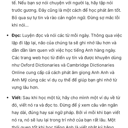
tế. Nếu bạn sợ nói chuyện với người lạ, hãy tập nói
trước gương. Đây cũng là một cách để học phát âm tốt.
Bỏ qua sự tự tin và rào cản ngôn ngữ. Đừng sợ mắc lỗi
khi nói…
Đọc:
Luyện đọc và nói các từ mỗi ngày. Thông qua việc
lặp đi lặp lại, não của chúng ta sẽ ghi nhớ lâu hơn và
dần dần làm quen với việc học tiếng Anh hàng ngày.
Các trang web học từ điển uy tín và được khuyên dùng
như Oxford Dictionaries và Cambridge Dictionaries
Online cung cấp cả cách phát âm giọng Anh Anh và
Anh Mỹ cùng các ví dụ cụ thể để giúp bạn ghi nhớ từ
vựng lâu hơn.
Viết:
Sau khi học một từ, hãy cho mình một ví dụ về từ
đó, viết nó ra và đọc to. Đừng để ý xem câu văn ngắn
hay dài, đúng hay sai ngữ pháp. Bởi vì mỗi khi bạn viết
nó ra, nó sẽ lưu lại trong trí nhớ của bạn rất lâu. Một
thói quen tốt khi học tiếng Anh là viết nhật ký bằng