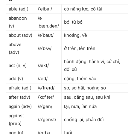
able (adj)
/ˈeibəl/
có năng lực, có tài
abandon
/ə
bỏ, từ bỏ
(v)
ˈbæn.dən/
about (adv)
/əˈbaʊt/
khoảng, về
above
/əˈbʌv/
ở trên, lên trên
(adv)
hành động, hành vi, cử chỉ,
act (n, v)
/ækt/
đối xử
add (v)
/æd/
cộng, thêm vào
afraid (adj)
/əˈfreɪd/
sợ, sợ hãi, hoảng sợ
after (adv)
/ˈɑːf.tər/
sau, đằng sau, sau khi
again (adv)
/əˈɡen/
lại, nữa, lần nữa
against
/əˈɡenst/
chống lại, phản đối
(prep)
age (n)
/eɪdʒ/
tuổi