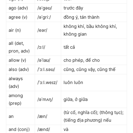
ago (adv)
/əˈɡəʊ/
trước đây
agree (v)
/əˈɡriː/
đồng ý, tán thành
không khí, bầu không khí,
air (n)
/eər/
không gian
all (det,
/ɔːl/
tất cả
pron, adv)
allow (v)
/əˈlaʊ/
cho phép, để cho
also (adv)
/ˈɔːl.səʊ/
cũng, cũng vậy, cũng thế
always
/ˈɔːl.weɪz/
luôn luôn
(adv)
among
/əˈmʌŋ/
giữa, ở giữa
(prep)
(từ cổ, nghĩa cổ); (thông tục);
an
/æn/
(tiếng địa phương) nếu
and (conj)
/ænd/
và