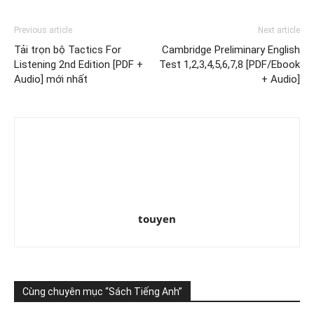
Previous article
Next article
Tải trọn bộ Tactics For
Cambridge Preliminary English
Listening 2nd Edition [PDF +
Test 1,2,3,4,5,6,7,8 [PDF/Ebook
Audio] mới nhất
+ Audio]
touyen
Cùng chuyên mục “Sách Tiếng Anh”