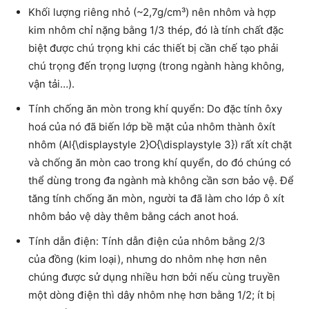
Khối lượng riêng nhỏ (~2,7g/cm³) nên nhôm và hợp
kim nhôm chỉ nặng bằng 1/3 thép, đó là tính chất đặc
biệt được chú trọng khi các thiết bị cần chế tạo phải
chú trọng đến trọng lượng (trong ngành hàng không,
vận tải…).
Tính chống ăn mòn trong khí quyển: Do đặc tính ôxy
hoá của nó đã biến lớp bề mặt của nhôm thành ôxít
nhôm (Al{\displaystyle 2}O{\displaystyle 3}) rất xít chặt
và chống ăn mòn cao trong khí quyển, do đó chúng có
thể dùng trong đa ngành mà không cần sơn bảo vệ. Để
tăng tính chống ăn mòn, người ta đã làm cho lớp ô xít
nhôm bảo vệ dày thêm bằng cách anot hoá.
Tính dẫn điện: Tính dẫn điện của nhôm bằng 2/3
của đồng (kim loại), nhưng do nhôm nhẹ hơn nên
chúng được sử dụng nhiều hơn bởi nếu cùng truyền
một dòng điện thì dây nhôm nhẹ hơn bằng 1/2; ít bị