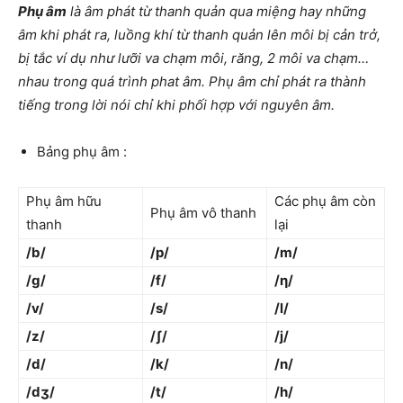
Phụ âm
là âm phát từ thanh quản qua miệng hay những
âm khi phát ra, luồng khí từ thanh quản lên môi bị cản trở,
bị tắc ví dụ như lưỡi va chạm môi, răng, 2 môi va chạm…
nhau trong quá trình phat âm. Phụ âm chỉ phát ra thành
tiếng trong lời nói chỉ khi phối hợp với nguyên âm.
Bảng phụ âm :
Phụ âm hữu
Các phụ âm còn
Phụ âm vô thanh
thanh
lại
/b/
/p/
/m/
/g/
/f/
/η/
/v/
/s/
/l/
/z/
/ʃ/
/j/
/d/
/k/
/n/
/dʒ/
/t/
/h/