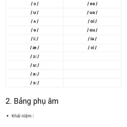
/ ɔ /
/ eə /
/ ʊ /
/ ʊə /
/ ʌ /
/ ɑi /
/ ə /
/ ɑu /
/ i: /
/ iə /
/ æ /
/ ɔi /
/ ɔ: /
/ u: /
/ a: /
/ ɜ: /
2. Bảng phụ âm
Khái niệm :