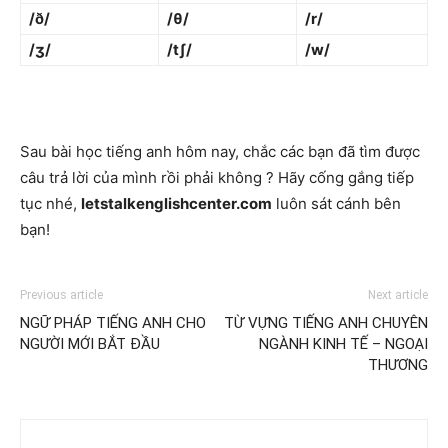
/ð/
/θ/
/r/
/ʒ/
/tʃ/
/w/
Sau bài học tiếng anh hôm nay, chắc các bạn đã tìm được
câu trả lời của mình rồi phải không ? Hãy cống gắng tiếp
tục nhé,
letstalkenglishcenter.com
luôn sát cánh bên
bạn!
Previous article
Next article
NGỮ PHÁP TIẾNG ANH CHO
TỪ VỰNG TIẾNG ANH CHUYÊN
NGƯỜI MỚI BẮT ĐẦU
NGÀNH KINH TẾ – NGOẠI
THƯƠNG