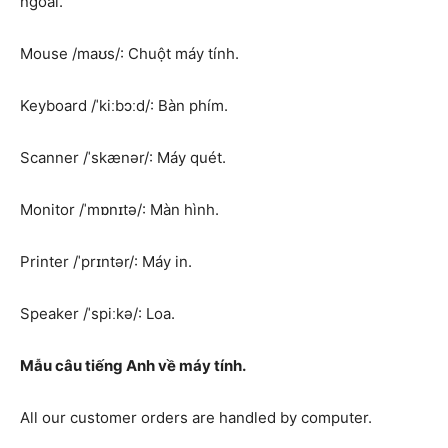
ngoài.
Mouse /maʊs/: Chuột máy tính.
Keyboard /ˈkiːbɔːd/: Bàn phím.
Scanner /ˈskænər/: Máy quét.
Monitor /ˈmɒnɪtə/: Màn hình.
Printer /ˈprɪntər/: Máy in.
Speaker /ˈspiːkə/: Loa.
Mẫu câu tiếng Anh về máy tính.
All our customer orders are handled by computer.