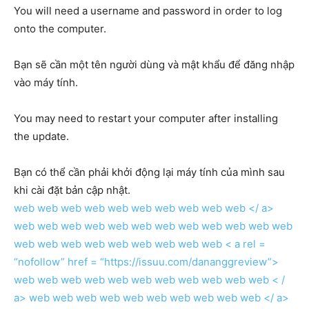
You will need a username and password in order to log
onto the computer.
Bạn sẽ cần một tên người dùng và mật khẩu để đăng nhập
vào máy tính.
You may need to restart your computer after installing
the update.
Bạn có thể cần phải khởi động lại máy tính của mình sau
khi cài đặt bản cập nhật.
web
web
web
web
web
web
web
web
web
web </ a>
web
web
web
web
web
web
web
web
web
web
web
web
web
web
web
web
web
web
web
web
web
< a rel =
“nofollow” href = “https://issuu.com/dananggreview”>
web
web
web
web
web
web
web
web
web
web
web < /
a>
web
web
web
web
web
web
web
web
web
web </ a>