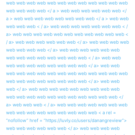
web
web
web
web
web
web
web
web
web
web
web
web
web
web
web
web </ a >
web
web
web
web
web
web </
a >
web
web
web
web
web
web
web
web </ a >
web
web
web
web
web < / a>
web
web
web
web
web
web
web < /
a>
web
web
web
web
web
web
web
web
web
web
web <
/ a>
web
web
web
web
web
web </ a>
web
web
web
web
web
web
web
web </ a>
web
web
web
web
web
web
web
web
web
web
web
web
web
web < / a>
web
web
web
web
web
web
web
web
web
web </ a>
web
web
web
web
web
web
web
web
web
web
web
web
web
web
web
web
web
web
web
web
web
web </ a>
web
web
web </ a>
web
web
web
web
web
web
web
web
web
web
web
web
web
web
web
web
web
web
web
web </
a>
web
web
web < / a>
web
web
web
web
web
web
web
web
web
web
web
web
web
web
web
web
< a rel =
“nofollow” href = “https://luvly.co/users/danangreview”>
web
web
web
web
web
web </ a>
web
web
web
web