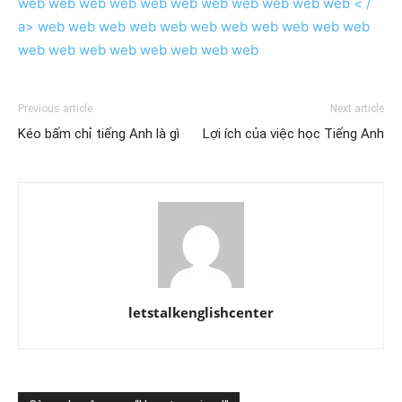
web
web
web
web
web
web
web
web
web
web
web < /
a>
web
web
web
web
web
web
web
web
web
web
web
web
web
web
web
web
web
web
web
Previous article
Next article
Kéo bấm chỉ tiếng Anh là gì
Lợi ích của việc học Tiếng Anh
letstalkenglishcenter