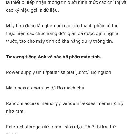
là thiết bị tiếp nhận thông tin dưới hình thức các chỉ thị và
các ký hiệu gọi là dữ liệu.
Máy tính được lắp ghép bởi các các thành phần có thể
thực hiện các chức năng đơn giản đã được định nghĩa
trước, tạo cho máy tính có khả năng xử lý thông tin.
Từ vựng tiếng Anh về các bộ phận máy tính.
Power supply unit /paʊər səˈplaɪ ˈjuːnɪt/: Bộ nguồn.
Main board /meɪn bɔːd/: Bo mạch chủ.
Random access memory /ˈrændəm ˈækses ˈmemərI/: Bộ
nhớ ram.
External storage /ɪkˈstɜːnəl ˈstɔːrɪdʒ/: Thiết bị lưu trữ