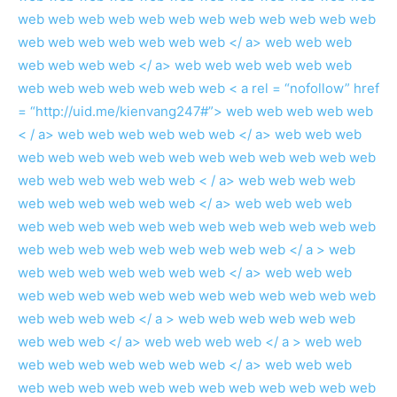
web
web
web
web
web
web
web
web
web
web
web
web
web
web
web
web
web
web
web </ a>
web
web
web
web
web
web
web </ a>
web
web
web
web
web
web
web
web
web
web
web
web
web
< a rel = “nofollow” href
= “http://uid.me/kienvang247#”> web
web
web
web
web
< / a>
web
web
web
web
web
web </ a>
web
web
web
web
web
web
web
web
web
web
web
web
web
web
web
web
web
web
web
web
web < / a>
web
web
web
web
web
web
web
web
web
web </ a>
web
web
web
web
web
web
web
web
web
web
web
web
web
web
web
web
web
web
web
web
web
web
web
web
web </ a >
web
web
web
web
web
web
web
web </ a>
web
web
web
web
web
web
web
web
web
web
web
web
web
web
web
web
web
web
web </ a >
web
web
web
web
web
web
web
web
web </ a>
web
web
web
web </ a >
web
web
web
web
web
web
web
web
web </ a>
web
web
web
web
web
web
web
web
web
web
web
web
web
web
web