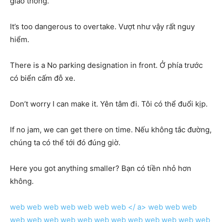
giao thông.
It’s too dangerous to overtake. Vượt như vậy rất nguy
hiểm.
There is a No parking designation in front. Ở phía trước
có biển cấm đỗ xe.
Don’t worry I can make it. Yên tâm đi. Tôi có thể đuổi kịp.
If no jam, we can get there on time. Nếu không tắc đường,
chúng ta có thể tới đó đúng giờ.
Here you got anything smaller? Bạn có tiền nhỏ hơn
không.
web
web
web
web
web
web
web </ a>
web
web
web
web
web
web
web
web
web
web
web
web
web
web
web