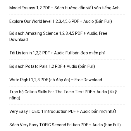
Model Essays 1,2 PDF – Sách Hướng dẫn viết văn tiếng Anh
Explore Our World level 1,2,3,4,5,6 PDF + Audio (Bản Full)
Bộ sách Amazing Science 1,2,3,4,5 PDF + Audio, Free
Download
Tải Listen In 1,2,3 PDF + Audio Full bản đẹp miễn phí
Bộ sách Potato Pals 1,2 PDF + Audio (bản Full)
Write Right 1,2,3 PDF (có đáp án) – Free Download
Trọn bộ Collins Skills For The Toeic Test PDF + Audio (4 kỹ
năng)
Very Easy TOEIC 1 Introduction PDF + Audio bản mới nhất
Sách Very Easy TOEIC Second Edition PDF + Audio (bản Full)