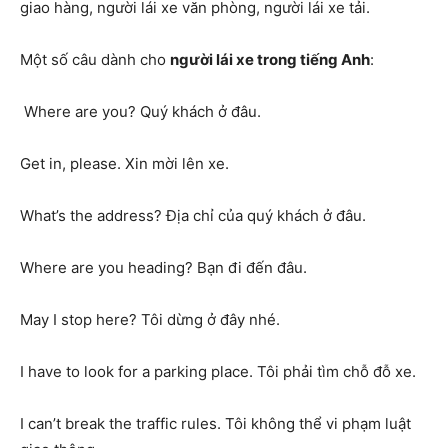
giao hàng, người lái xe văn phòng, người lái xe tải.
Một số câu dành cho
người lái xe trong tiếng Anh
:
Where are you? Quý khách ở đâu.
Get in, please. Xin mời lên xe.
What’s the address? Địa chỉ của quý khách ở đâu.
Where are you heading? Bạn đi đến đâu.
May I stop here? Tôi dừng ở đây nhé.
I have to look for a parking place. Tôi phải tìm chỗ đỗ xe.
I can’t break the traffic rules. Tôi không thể vi phạm luật