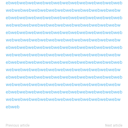
eb
web
web
web
web
web
web
web
web
web
web
web
web
web
web
web
web
web
web
web
web
web
web
web
web
web
web
w
eb
web
web
web
web
web
web
web
web
web
web
web
web
web
web
web
web
web
web
web
web
web
web
web
web
web
web
w
eb
web
web
web
web
web
web
web
web
web
web
web
web
web
web
web
web
web
web
web
web
web
web
web
web
web
web
w
eb
web
web
web
web
web
web
web
web
web
web
web
web
web
web
web
web
web
web
web
web
web
web
web
web
web
web
w
eb
web
web
web
web
web
web
web
web
web
web
web
web
web
web
web
web
web
web
web
web
web
web
web
web
web
web
w
eb
web
web
web
web
web
web
web
web
web
web
web
web
web
web
web
web
web
web
web
web
web
web
web
web
web
web
w
eb
web
web
web
web
web
web
web
web
web
web
web
web
web
web
web
web
web
web
web
web
web
web
web
web
web
web
w
eb
web
Previous article
Next article