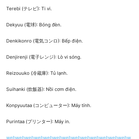
Terebi (テレビ): Ti vi.
Dekyuu (電球): Bóng đèn.
Denkikonro (電気コンロ): Bếp điện.
Denjirenji (電子レンジ): Lò vi sóng.
Reizouuko (冷蔵庫): Tủ lạnh.
Suihanki (炊飯器): Nồi cơm điện.
Konpyuutaa (コンピューター): Máy tính.
Purintaa (プリンター): Máy in.
web
web
web
web
web
web
web
web
web
web
web
web
web
w