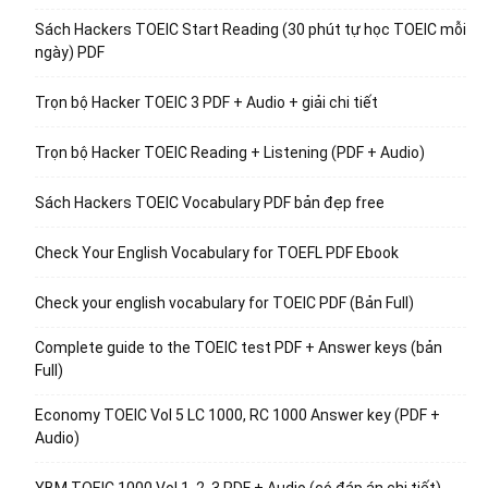
Sách Hackers TOEIC Start Reading (30 phút tự học TOEIC mỗi
ngày) PDF
Trọn bộ Hacker TOEIC 3 PDF + Audio + giải chi tiết
Trọn bộ Hacker TOEIC Reading + Listening (PDF + Audio)
Sách Hackers TOEIC Vocabulary PDF bản đẹp free
Check Your English Vocabulary for TOEFL PDF Ebook
Check your english vocabulary for TOEIC PDF (Bản Full)
Complete guide to the TOEIC test PDF + Answer keys (bản
Full)
Economy TOEIC Vol 5 LC 1000, RC 1000 Answer key (PDF +
Audio)