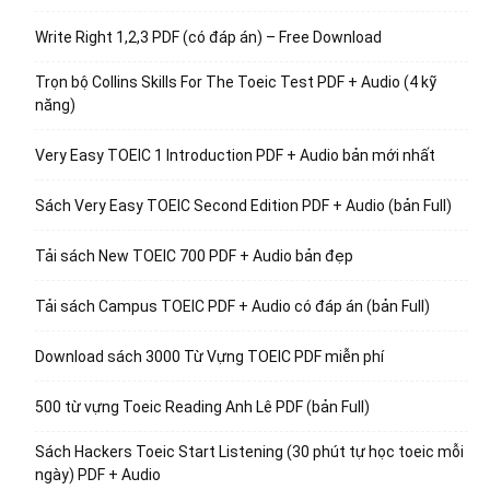
Write Right 1,2,3 PDF (có đáp án) – Free Download
Trọn bộ Collins Skills For The Toeic Test PDF + Audio (4 kỹ
năng)
Very Easy TOEIC 1 Introduction PDF + Audio bản mới nhất
Sách Very Easy TOEIC Second Edition PDF + Audio (bản Full)
Tải sách New TOEIC 700 PDF + Audio bản đẹp
Tải sách Campus TOEIC PDF + Audio có đáp án (bản Full)
Download sách 3000 Từ Vựng TOEIC PDF miễn phí
500 từ vựng Toeic Reading Anh Lê PDF (bản Full)
Sách Hackers Toeic Start Listening (30 phút tự học toeic mỗi
ngày) PDF + Audio