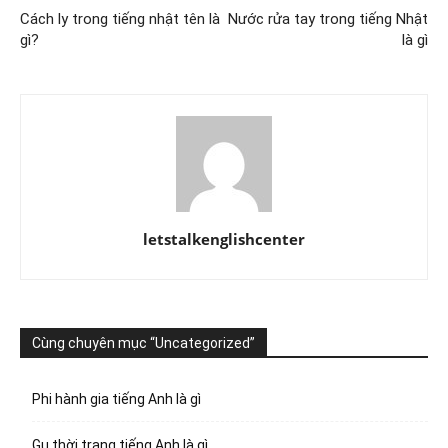
Cách ly trong tiếng nhật tên là
Nước rửa tay trong tiếng Nhật
gì?
là gì
letstalkenglishcenter
Cùng chuyên mục “Uncategorized”
Phi hành gia tiếng Anh là gì
Gu thời trang tiếng Anh là gì