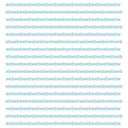
web
web
web
web
web
web
web
web
web
web
web
web
web
w
eb
web
web
web
web
web
web
web
web
web
web
web
web
web
web
web
web
web
web
web
web
web
web
web
web
web
web
w
eb
web
web
web
web
web
web
web
web
web
web
web
web
web
web
web
web
web
web
web
web
web
web
web
web
web
web
w
eb
web
web
web
web
web
web
web
web
web
web
web
web
web
web
web
web
web
web
web
web
web
web
web
web
web
web
w
eb
web
web
web
web
web
web
web
web
web
web
web
web
web
web
web
web
web
web
web
web
web
web
web
web
web
web
w
eb
web
web
web
web
web
web
web
web
web
web
web
web
web
web
web
web
web
web
web
web
web
web
web
web
web
web
w
eb
web
web
web
web
web
web
web
web
web
web
web
web
web
web
web
web
web
web
web
web
web
web
web
web
web
web
w
eb
web
web
web
web
web
web
web
web
web
web
web
web
web
web
web
web
web
web
web
web
web
web
web
web
web
web
w
eb
web
web
web
web
web
web
web
web
web
web
web
web
web
web
web
web
web
web
web
web
web
web
web
web
web
web
w