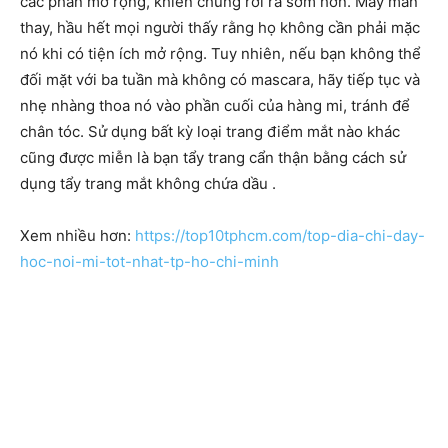
các phần mở rộng, khiến chúng rơi ra sớm hơn. May mắn
thay, hầu hết mọi người thấy rằng họ không cần phải mặc
nó khi có tiện ích mở rộng. Tuy nhiên, nếu bạn không thể
đối mặt với ba tuần mà không có mascara, hãy tiếp tục và
nhẹ nhàng thoa nó vào phần cuối của hàng mi, tránh để
chân tóc. Sử dụng bất kỳ loại trang điểm mắt nào khác
cũng được miễn là bạn tẩy trang cẩn thận bằng cách sử
dụng tẩy trang mắt không chứa dầu .
Xem nhiều hơn:
https://top10tphcm.com/top-dia-chi-day-
hoc-noi-mi-tot-nhat-tp-ho-chi-minh