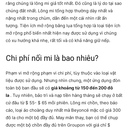
rằng chúng là lông mi giả tốt nhất. Đó cũng là lý do tại sao
chúng đắt nhất. Lông mi tổng hợp thường dày nhất và
nặng nhất trong chùm, dẫn đến một cái nhìn rất ấn
tượng. Tiện ích mở rộng bằng lụa tổng hợp là loại tiện ích
mở rộng phổ biến nhất hiện nay được sử dụng vì chúng
có xu hướng khá nhẹ, rất tối và có khả năng giữ nếp.
Chi phí nối mi là bao nhiêu?
Phạm vi mở rộng phạm vi chi phí, tùy thuộc vào loại vật
liệu được sử dụng. Nhưng nhìn chung, một ứng dụng đòn
toàn bộ ban đầu sẽ có
giá khoảng từ 150 đến 200 đô
la
. Tuy nhiên, bảo trì và nạp tiền hàng tháng sẽ chạy ở bất
cứ đâu từ $ 55- $ 65 mỗi phiên. Lông mi chồn, theo báo
cáo, loại áo choàng duy nhất mà Beyoncé mặc có giá 300
đô la cho một bộ đầy đủ. May mắn thay, bạn có thể chụp
được một bộ chồn đầy đủ trên Groupon với giá chỉ $