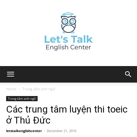
Home
Trung tâm anh ngữ
Trung tâm anh ngữ
Các trung tâm luyện thi toeic
ở Thủ Đức
letstalkenglishcenter
-
December 21, 2016